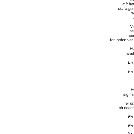
mit hov
der’ inge
s
Vi
ne
men 
for jorden var
Hv
hvad
En 
En 
H
sig mi
er d
på dagen
En 
En 
ã
w