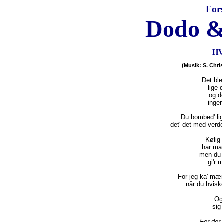
For
Dodo &
HV
(Musik: S. Chri
Det bl
lige 
og de
inge
Du 
bombed
' l
det' det med verd
Kølig 
har ma
men du 
gi'r
 m
For jeg 
ka
' mær
når du hvisk
Og
sig 
For der 