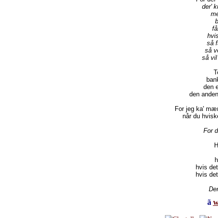
der' 
me
få
hvis
så f
så v
så vil
T
ban
den e
den anden
For jeg 
ka
' mær
når du hvisk
For d
H
h
hvis det
hvis det
Der
ã
w